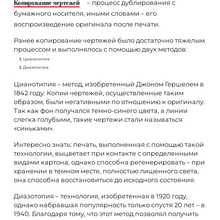
– процесс дублирования с
Копирование чертежей
бумажного носителя, иными словами – его
воспроизведение оригинала после печати.
Ранее копирование чертежей было достаточно тяжелым
процессом и выполнялось с помощью двух методов:
Цианотипия
Диазотипия
Цианотипия – метод, изобретенный Джоном Гершелем в
1842 году. Копии чертежей, осуществленные таким
образом, были негативными по отношению к оригиналу.
Так как фон получался темно-синего цвета, а линии
слегка голубыми, такие чертежи стали называться
«синьками».
Интересно знать: печать, выполненная с помощью такой
технологии, выцветает при контакте с определенными
видами картона, однако способна регенерировать – при
хранении в темном месте, полностью лишенного света,
она способна восстановиться до исходного состояния.
Диазотопия – технология, изобретенная в 1920 году,
однако набравшая популярность только спустя 20 лет – в
1940. Благодаря тому, что этот метод позволял получить