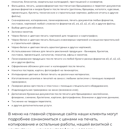
плакатов, блокнотов, квартальных календарей, приглашений и конвертов;
Фальцовка, печать, широкоформатная постпечатная брошюровка и переплет документов
разных форматов и видов бумаги после печати (дипломы, брошюры, каталоги, курсовые,
презентации, буклеты, технические и строительные чертежи, рабочие отчеты и другие
файлы);
Сканирование, копирование, ламинирование, печать документов любых форматов,
листовок, чертежей любой сложности форматов а5, а4, а3, а2, а1, а0, и другие файлы;
Выбор цвета для обложки;
Заливка макетов;
Чёрно-белая и цветная печать чертежей для геодезии и картографии;
Чёрно-белая и цветная печать больших инженерных чертежей из машиностроительной
и строительной сферы;
Чёрно-белая и цветная печать архитектурных и других чертежей;
Использование плёнки для печати рекламной продукции - баннеров, буклетов,
листовок, презентаций, каталогов, плакатов, афиш и макетов;
Ламинирование продукции после печати из любой бумаги разных форматов а0, а1, а2, а3,
а4 и другие файлы;
Оформление обложки для книг и календарей после печати;
Накатка постеров, картин, фотографий на пенокартон;
Интерьерная цветная и белая печать на различных материалах;
Изготовление штампов и печатей на заказ с любыми записями с помощью лазерной
гравировки;
Лазерная резка оргстекла и пластика с помощью специального оборудования;
Индивидуальная гравировка на заказ (возможно имя);
Дополнение бумажных документов после печати для брошюровки наклейками,
флаерами, схемами, буклетами, картами, фотографиями, бланками и другими данными;
Тиснение на твердом переплете;
и другие дополнительные услуги.
В меню на главной странице сайта наши клиенты могут
подробнее ознакомиться с ценами на печать,
копирование и остальные работы, нашей визиткой с