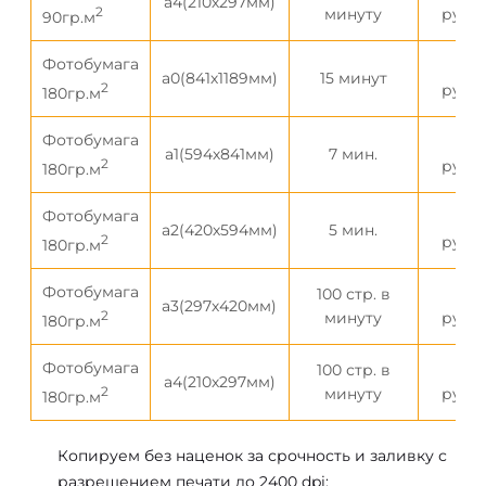
а4(210х297мм)
2
минуту
рубл
90гр.м
Фотобумага
60
а0(841х1189мм)
15 минут
2
рубл
180гр.м
Фотобумага
300
а1(594х841мм)
7 мин.
2
рубл
180гр.м
Фотобумага
200
а2(420х594мм)
5 мин.
2
рубл
180гр.м
Фотобумага
100 стр. в
150
а3(297х420мм)
2
минуту
рубл
180гр.м
Фотобумага
100 стр. в
100
а4(210х297мм)
2
минуту
рубл
180гр.м
Копируем без наценок за срочность и заливку с
разрешением печати до 2400 dpi;