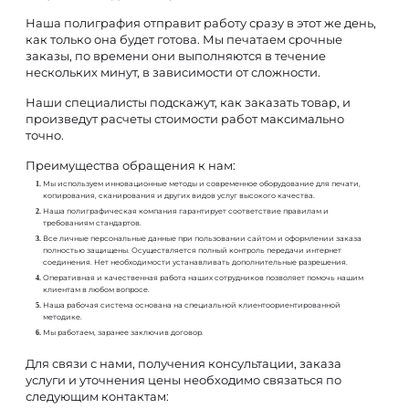
Наша полиграфия отправит работу сразу в этот же день,
как только она будет готова. Мы печатаем срочные
заказы, по времени они выполняются в течение
нескольких минут, в зависимости от сложности.
Наши специалисты подскажут, как заказать товар, и
произведут расчеты стоимости работ максимально
точно.
Преимущества обращения к нам:
Мы используем инновационные методы и современное оборудование для печати,
копирования, сканирования и других видов услуг высокого качества.
Наша полиграфическая компания гарантирует соответствие правилам и
требованиям стандартов.
Все личные персональные данные при пользовании сайтом и оформлении заказа
полностью защищены. Осуществляется полный контроль передачи интернет
соединения. Нет необходимости устанавливать дополнительные разрешения.
Оперативная и качественная работа наших сотрудников позволяет помочь нашим
клиентам в любом вопросе.
Наша рабочая система основана на специальной клиентоориентированной
методике.
Мы работаем, заранее заключив договор.
Для связи с нами, получения консультации, заказа
услуги и уточнения цены необходимо связаться по
следующим контактам: