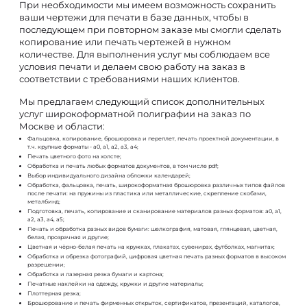
При необходимости мы имеем возможность сохранить
ваши чертежи для печати в базе данных, чтобы в
последующем при повторном заказе мы смогли сделать
копирование или печать чертежей в нужном
количестве. Для выполнения услуг мы соблюдаем все
условия печати и делаем свою работу на заказ в
соответствии с требованиями наших клиентов.
Мы предлагаем следующий список дополнительных
услуг широкоформатной полиграфии на заказ по
Москве и области:
Фальцовка, копирование, брошюровка и переплет, печать проектной документации, в
т.ч. крупные форматы - а0, а1, а2, а3, а4;
Печать цветного фото на холсте;
Обработка и печать любых форматов документов, в том числе pdf;
Выбор индивидуального дизайна обложки календарей;
Обработка, фальцовка, печать, широкоформатная брошюровка различных типов файлов
после печати: на пружины из пластика или металлические, скрепление скобами,
металбинд;
Подготовка, печать, копирование и сканирование материалов разных форматов: а0, а1,
а2, а3, а4, а5;
Печать и обработка разных видов бумаги: шелкография, матовая, глянцевая, цветная,
белая, прозрачная и другие;
Цветная и чёрно-белая печать на кружках, плакатах, сувенирах, футболках, магнитах;
Обработка и обрезка фотографий, цифровая цветная печать разных форматов в высоком
разрешении;
Обработка и лазерная резка бумаги и картона;
Печатные наклейки на одежду, кружки и другие материалы;
Плоттерная резка;
Брошюрование и печать фирменных открыток, сертификатов, презентаций, каталогов,