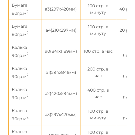
Бумага
100 стр. в
а3(297х420мм)
40 руб
2
минуту
80гр.м
Бумага
100 стр. в
а4(210х297мм)
20 руб
2
минуту
80гр.м
Калька
500
а0(841х1189мм)
100 стр. в час
2
рубл
90гр.м
Калька
200 стр. в
300
а1(594х841мм)
2
час
рубл
90гр.м
Калька
400 стр. в
200
а2(420х594мм)
2
час
рубл
90гр.м
Калька
100 стр. в
150
а3(297х420мм)
2
минуту
рубл
90гр.м
Калька
100 стр. в
100