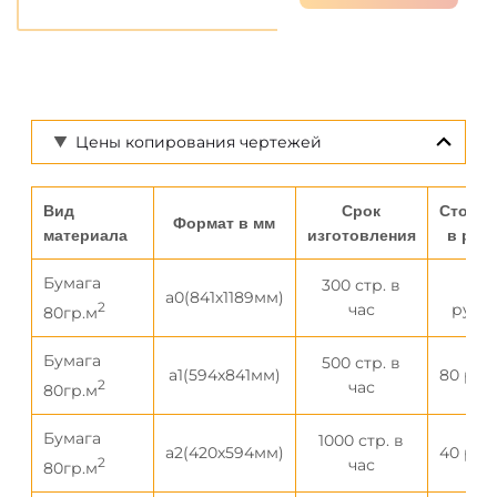
Цены копирования чертежей
Вид
Срок
Стоимо
Формат в мм
материала
изготовления
в руб
Бумага
300 стр. в
100
а0(841х1189мм)
2
час
рубл
80гр.м
Бумага
500 стр. в
а1(594х841мм)
80 руб
2
час
80гр.м
Бумага
1000 стр. в
а2(420х594мм)
40 руб
2
час
80гр.м