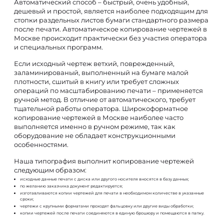
Автоматический способ – быстрый, очень удобный,
дешевый и простой, является наиболее подходящим для
стопки раздельных листов бумаги стандартного размера
после печати. Автоматическое копирование чертежей в
Москве происходит практически без участия оператора
и специальных программ.
Если исходный чертеж ветхий, поврежденный,
заламинированый, выполненный на бумаге малой
плотности, сшитый в книгу или требует сложных
операций по масштабированию печати – применяется
ручной метод. В отличие от автоматического, требует
тщательной работы оператора. Широкоформатное
копирование чертежей в Москве наиболее часто
выполняется именно в ручном режиме, так как
оборудование не обладает конструкционными
особенностями.
Наша типография выполнит копирование чертежей
следующим образом:
исходные данные печати с диска или другого носителя вносятся в базу данных;
по желанию заказчика документ редактируется;
изготавливаются копии чертежей для печати в необходимом количестве в указанные
сроки;
чертежи с крупными форматами проходят фальцовку или другие виды обработки;
копии чертежей после печати соединяются в единую брошюру и помещаются в папку.