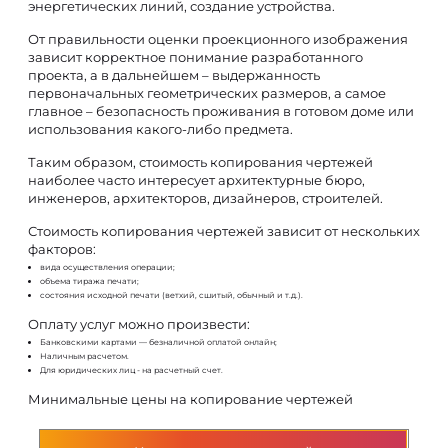
энергетических линий, создание устройства.
От правильности оценки проекционного изображения
зависит корректное понимание разработанного
проекта, а в дальнейшем – выдержанность
первоначальных геометрических размеров, а самое
главное – безопасность проживания в готовом доме или
использования какого-либо предмета.
Таким образом, стоимость копирования чертежей
наиболее часто интересует архитектурные бюро,
инженеров, архитекторов, дизайнеров, строителей.
Стоимость копирования чертежей зависит от нескольких
факторов:
вида осуществления операции;
объема тиража печати;
состояния исходной печати (ветхий, сшитый, обычный и т.д.).
Оплату услуг можно произвести:
Банковскими картами — безналичной оплатой онлайн;
Наличным расчетом.
Для юридических лиц - на расчетный счет.
Минимальные цены на копирование чертежей