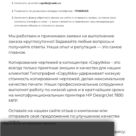
Написать на email:
copytkks@yandex.ru
Позвонить по указанным номерам телефонов:
.
+79168483420
Заполнить форму обратного звонка на сайте и отправить запрос, оставив свои
контакты (телефон и имя) – с вами свяжется и перезвонит наш менеджер для
уточнения объема и стоимости заказа.
Мы работаем и принимаем заявки на выполнение
заказа круглосуточно! Задавайте любые вопросы и
получайте ответы. Наша опыт и репутация — это самое
главное.
Копирование чертежей в копицентре «Copytkks» - это
всегда только приятные эмоции и качество для наших
клиентов! Типография «Copytkks» удерживает низкую
стоимость копирования чертежей, делая максимальное
качество печати. Наши профессиональные сотрудники
выполнят работу по низкой цене и в кратчайшие сроки
на многофункциональным принтере HP DesignJet T830
MFP.
Оставьте на нашем сайте отзыв о компании или
отправьте своё предложение по улучшению качества
услуг.
Офис нашей полиграфии находится в Москве по адресу: