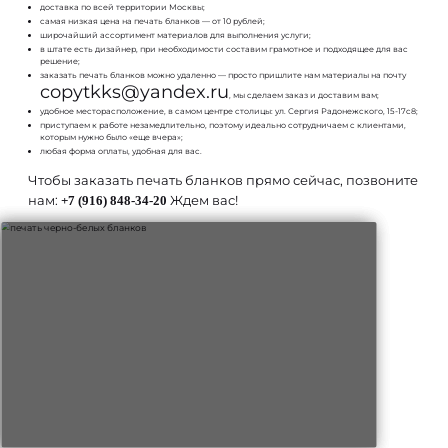
доставка по всей территории Москвы;
самая низкая цена на печать бланков — от 10 рублей;
широчайший ассортимент материалов для выполнения услуги;
в штате есть дизайнер, при необходимости составим грамотное и подходящее для вас
решение;
заказать печать бланков можно удаленно — просто пришлите нам материалы на почту
copytkks@yandex.ru
, мы сделаем заказ и доставим вам;
удобное месторасположение, в самом центре столицы: ул. Сергия Радонежского, 15-17с8;
приступаем к работе незамедлительно, поэтому идеально сотрудничаем с клиентами,
которым нужно было «еще вчера»;
любая форма оплаты, удобная для вас.
Чтобы заказать печать бланков прямо сейчас, позвоните
нам:
Ждем вас!
+7 (916) 848-34-20
Примеры печати бланков (фото и видео):