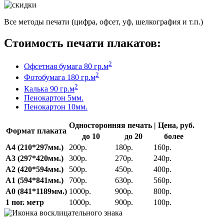
Все методы печати (цифра, офсет, уф, шелкография и т.п.)
Стоимость печати плакатов:
2
Офсетная бумага 80 гр.м
2
Фотобумага 180 гр.м
2
Калька 90 гр.м
Пенокартон 5мм.
Пенокартон 10мм.
Односторонняя печать | Цена, руб.
Формат плаката
до 10
до 20
более
А4 (210*297мм.)
200р.
180р.
160р.
А3 (297*420мм.)
300р.
270р.
240р.
А2 (420*594мм.)
500р.
450р.
400р.
А1 (594*841мм.)
700р.
630р.
560р.
А0 (841*1189мм.)
1000р.
900р.
800р.
1 пог. метр
1000р.
900р.
100р.