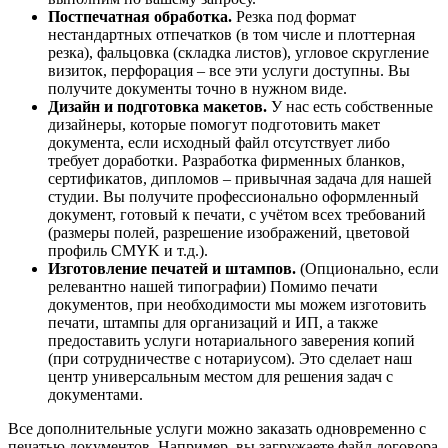
Постпечатная обработка.
Резка под формат
нестандартных отпечатков (в том числе и плоттерная
резка), фальцовка (складка листов), угловое скругление
визиток, перфорация – все эти услуги доступны. Вы
получите документы точно в нужном виде.
Дизайн и подготовка макетов.
У нас есть собственные
дизайнеры, которые помогут подготовить макет
документа, если исходный файл отсутствует либо
требует доработки. Разработка фирменных бланков,
сертификатов, дипломов – привычная задача для нашей
студии. Вы получите профессионально оформленный
документ, готовый к печати, с учётом всех требований
(размеры полей, разрешение изображений, цветовой
профиль CMYK и т.д.).
Изготовление печатей и штампов.
(Опционально, если
релевантно нашей типографии) Помимо печати
документов, при необходимости мы можем изготовить
печати, штампы для организаций и ИП, а также
предоставить услуги нотариального заверения копий
(при сотрудничестве с нотариусом). Это сделает наш
центр универсальным местом для решения задач с
документами.
Все дополнительные услуги можно заказать одновременно с
печатью документов. Например, вы загружаете файл договора