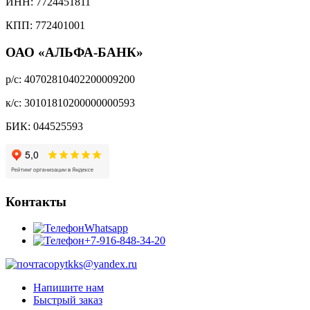
ИНН:
7724451811
КПП:
772401001
ОАО «АЛЬФА-БАНК»
р/с:
40702810402200009200
к/с:
30101810200000000593
БИК:
044525593
Контакты
Whatsapp
+7-916-848-34-20
copytkks@yandex.ru
Напишите нам
Быстрый заказ