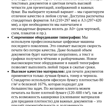
текстовых документов и цветная печать высокой
четкости для презентаций, изображений и важных
бумаг. Вы выбираете нужный вариант – мы гарантируем
отличное качество в любом случае. Доступна распечатка
стандартных форматов A4 (210×297 мм) и A3 (297×420
мм), а при необходимости мы напечатаем и
нестандартные форматы вплоть до A0+ (для чертежей,
схем, плакатов и пр.).
Современное оборудование типографии:
Мы
используем профессиональные цифровые машины
последнего поколения. Это означает высокую скорость
печати без потери качества. Даже большой объем
документов будет напечатан оперативно, а текст и
графики получатся чёткими и разборчивыми. Новое
высокоскоростное оборудование в нашей типографии
позволяет выполнить любой тираж в сжатые сроки.
Высокое качество материалов:
для печати документов
применяется только лучшая бумага, тонер и чернила.
Стандартно используем офисную бумагу плотностью 80
г/м² и белизной 167%, которая подходит для
большинства задач. По желанию клиента можем
печатать на более плотной бумаге (120–600 г/м²), так же
есть возможность кашировки (склеивание материалов
для придания плотности) для важных документов – это
придаёт презентабельность и долговечность