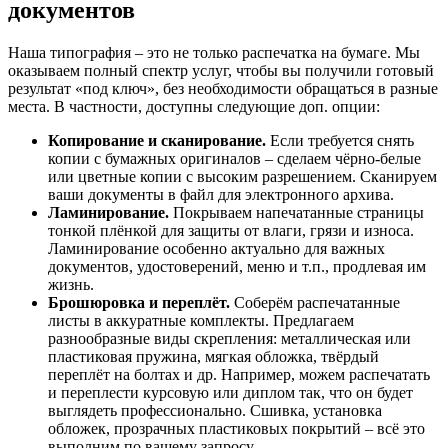
документов
Наша типография – это не только распечатка на бумаге. Мы
оказываем полный спектр услуг, чтобы вы получили готовый
результат «под ключ», без необходимости обращаться в разные
места. В частности, доступны следующие доп. опции:
Копирование и сканирование.
Если требуется снять
копии с бумажных оригиналов – сделаем чёрно-белые
или цветные копии с высоким разрешением. Сканируем
ваши документы в файл для электронного архива.
Ламинирование.
Покрываем напечатанные страницы
тонкой плёнкой для защиты от влаги, грязи и износа.
Ламинирование особенно актуально для важных
документов, удостоверений, меню и т.п., продлевая им
жизнь.
Брошюровка и переплёт.
Соберём распечатанные
листы в аккуратные комплекты. Предлагаем
разнообразные виды скрепления: металлическая или
пластиковая пружина, мягкая обложка, твёрдый
переплёт на болтах и др. Например, можем распечатать
и переплести курсовую или диплом так, что он будет
выглядеть профессионально. Сшивка, установка
обложек, прозрачных пластиковых покрытий – всё это
выполним по вашему запросу.