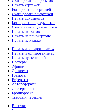
Сканирование проектов
Печать чертежей
Копирование чертежей
Сканирование чертежей
Печать документов
Копирование документов
Сканирование документов
Печать плакатов
Печать на пенокартоне
Печать на кальке
Печать и копирование а4
Печать и копирование а3
Печать презентаций
Постеры
Афиши
Дипломы
Грамоты
Рефераты
Авторефераты
Диссертации
Брошюровка
Твёрдый переплёт
Визитки