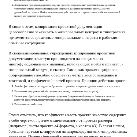
обеспечить желаемое качество.
Копирование проектной документации, как правило, подразумевает дополнительные действия,
требующие определенной квалификации: например, расшивки проектной работы, а затем
дальнейшей ее сшивки. Любые неправильные действия могут повредить имеющийся оригинальный
проект, что приводит к проблемам.
В связи с этим, копирование проектной документации
целесообразно заказывать в копировальных центрах и типографиях,
где имеются современные копировальные аппараты и работают
опытные сотрудники.
В специализированных учреждениях копирование проектной
документации зачастую производится на специальных
многофункциональных машинах, включающих в себя и принтер, и
копировальный модуль, и сканер. Такое, как правило, цифровое
оборудование способно обеспечить четкое воспроизведение и
текстовой, и графической частей проекта. Принцип действия прост:
Линейка фотодиодов сканирует изображение с оригинала и передает данные в память контроллера.
Полученная информация обрабатывается согласно установленному алгоритму.
Печать уже обработанной информации цифровым (оперативным) методом. Внимание: принтер
является обязательным модулем любого многофункционального копировального аппарата.
Получение готовой копии.
Стоит отметить, что графическая часть проекта зачастую содержит
в себе чертежи, причем отличительного от проекта размера
(например, листы проекта а4 формата, а чертеж а3). В связи с этим,
большие чертежи копируются на широкоформатных копировальных