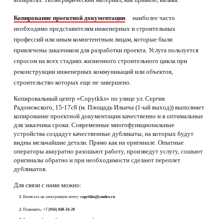
аппаратах. Полиграфический материал, как правило, калька.
Копирование проектной документации
наиболее часто
необходимо представителям инженерных и строительных
профессий или иным компетентным лицам, которые были
привлечены заказчиком для разработки проекта. Услуга пользуется
спросом на всех стадиях жизненного строительного цикла при
реконструкции инженерных коммуникаций или объектов,
строительство которых еще не завершено.
Копировальный центр «Copytkks» по улице ул. Сергия
Радонежского, 15-17с8 (м. Площадь Ильича (1-ый выход)) выполняет
копирование проектной документации качественно и в оптимальные
для заказчика сроки. Современные многофункциональные
устройства создадут качественные дубликаты, на которых будут
видны мельчайшие детали. Прямо как на оригинале. Опытные
операторы аккуратно разошьют работу, произведут услугу, сошьют
оригиналы обратно и при необходимости сделают переплет
дубликатов.
Для связи с нами можно:
Написать на электронную почту:
copytkks@yandex.ru
Позвонить:
+7 (916) 848-34-20