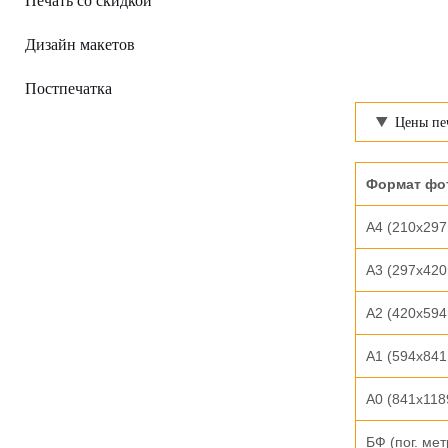
Печать со скидкой
Дизайн макетов
Постпечатка
Цены пе
Формат фо
А4 (210х29
А3 (297х42
А2 (420х59
А1 (594х84
А0 (841х11
БФ (пог. мет