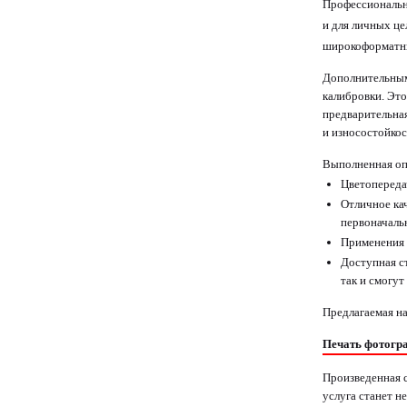
Профессиональ
и для личных це
широкоформатн
Дополнительным
калибровки. Эт
предварительная
и износостойко
Выполненная оп
Цветопереда
Отличное ка
первоначаль
Применения 
Доступная с
так и смогут
Предлагаемая н
Печать фотогр
Произведенная 
услуга станет н