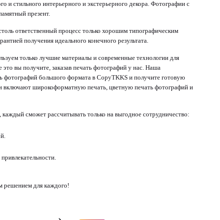
о и стильного интерьерного и экстерьерного декора. Фотографии с
памятный презент.
 столь ответственный процесс только хорошим типографическим
рантией получения идеального конечного результата.
ьзуем только лучшие материалы и современные технологии для
 это вы получите, заказав печать фотографий у нас. Наша
ать фотографий большого формата в CopyTKKS и получите готовую
ги включают широкоформатную печать, цветную печать фотографий и
 каждый сможет рассчитывать только на выгодное сотрудничество:
й.
 привлекательности.
м решением для каждого!