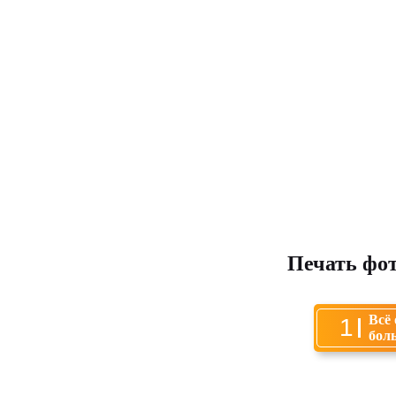
Печать фо
Всё
1
бол