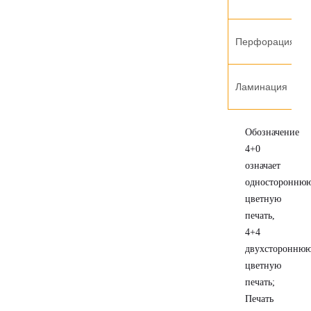
Перфорация
Ламинация
Обозначение
4+0
означает
односторонню
цветную
печать,
4+4
двухсторонню
цветную
печать;
Печать