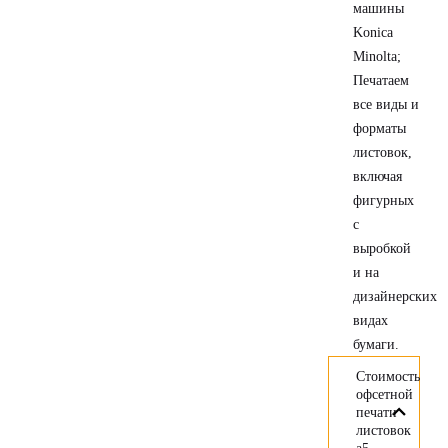
машины
Konica
Minolta;
Печатаем
все виды и
форматы
листовок,
включая
фигурных
с
выробкой
и на
дизайнерских
видах
бумаги.
Стоимость
офсетной
печати
листовок
а5