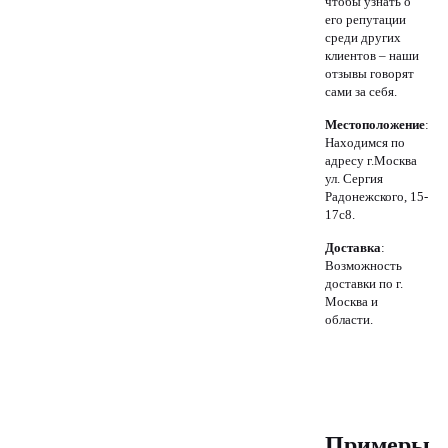
чтобы узнать о
его репутации
среди других
клиентов – наши
отзывы говорят
сами за себя.
Местоположение
:
Находимся по
адресу г.Москва
ул. Сергия
Радонежского, 15-
17с8.
Доставка
:
Возможность
доставки по г.
Москва и
области.
Примеры