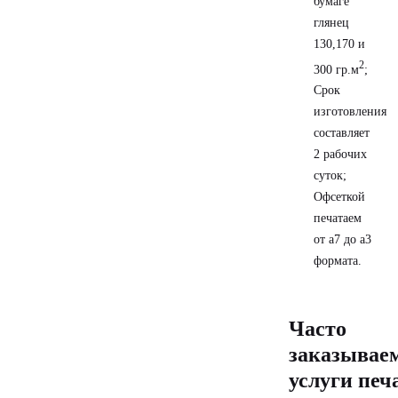
бумаге
глянец
130,170 и
2
300 гр.м
;
Срок
изготовления
составляет
2 рабочих
суток;
Офсеткой
печатаем
от а7 до а3
формата.
Часто
заказывае
услуги печ