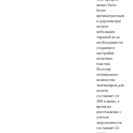
может быть
более
времязатратным
и дорогим при
печати
небольших
тиражей из-за
необходимости
создания и
настройки
печатных
пластин.
Поэтому
оптимальное
количество
экземпляров для
печати
составляет от
500 и выше, а
время на
изготовление с
учётом
загруженности
составляет 2е