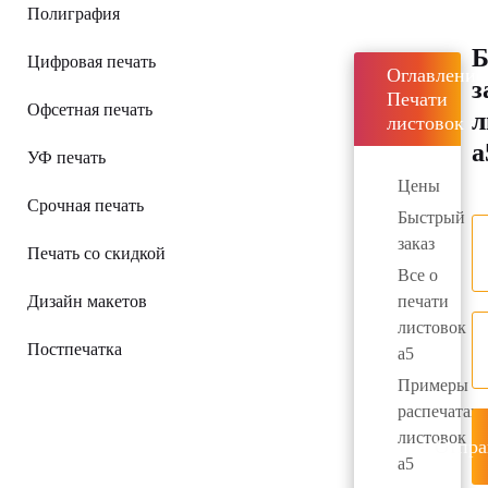
Полиграфия
Б
Цифровая печать
Оглавление
з
Печати
Офсетная печать
л
листовок а5
а
УФ печать
Цены
Срочная печать
Быстрый
заказ
Печать со скидкой
Все о
Дизайн макетов
печати
листовок
Постпечатка
а5
Примеры
распечатан
листовок
Отпра
а5