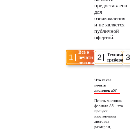
предоставлена
для
ознакомления
и не является
публичной
офертой.
Всё о
Техническ
1
2
печати
требовани
листовок
Что такое
печать
листовок а5?
Печать листовок
формата A5 – это
процесс
изготовления
листовок
размером,