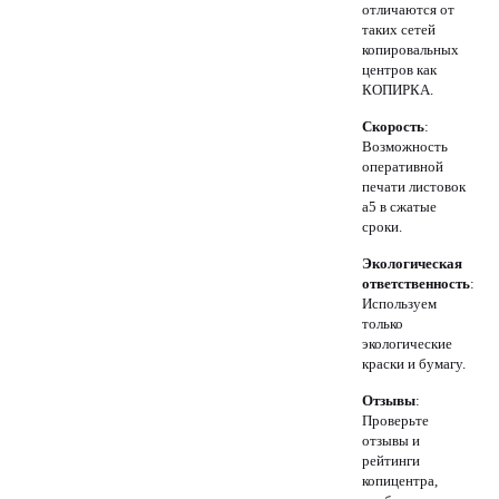
отличаются от
таких сетей
копировальных
центров как
КОПИРКА.
Скорость
:
Возможность
оперативной
печати листовок
а5 в сжатые
сроки.
Экологическая
ответственность
:
Используем
только
экологические
краски и бумагу.
Отзывы
:
Проверьте
отзывы и
рейтинги
копицентра,