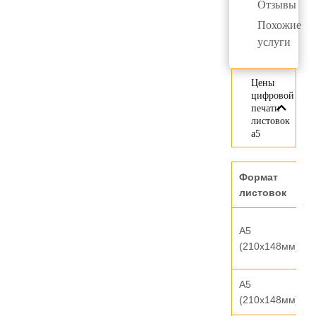
Отзывы
Похожие
услуги
Цены
цифровой
печати
листовок
а5
Формат
листовок
А5
(210х148мм)
А5
(210х148мм)