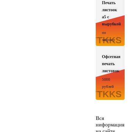
Печать
листоок
а5 с
вырубкой
по
запросу
Офсетная
печать
листовок
5000
рублей
Вся
ниформация
на сайте