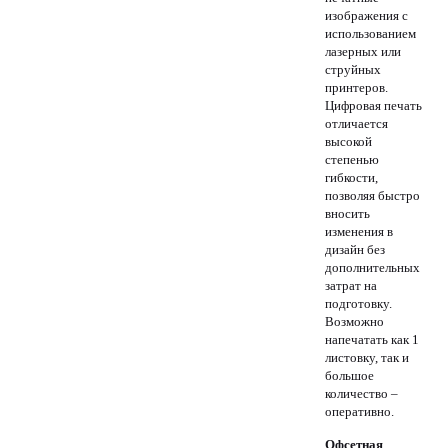
изображения с
использованием
лазерных или
струйных
принтеров.
Цифровая печать
отличается
высокой
степенью
гибкости,
позволяя быстро
вносить
изменения в
дизайн без
дополнительных
затрат на
подготовку.
Возможно
напечатать как 1
листовку, так и
большое
количество –
оперативно.
Офсетная