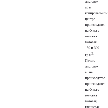
листовок
а5 в
копировальном
центре
производится
на бумаге
меловка
матовая
150 и 300
2
гр.м
;
Печать
листовок
а5 на
производстве
производится
на бумаге
меловка
матовая,
глянцевая