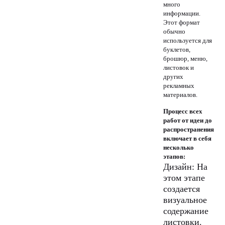
много
информации.
Этот формат
обычно
используется для
буклетов,
брошюр, меню,
листовок и
других
рекламных
материалов.
Процесс всех
работ от идеи до
распространения
включает в себя
несколько
этапов:
Дизайн: На
этом этапе
создается
визуальное
содержание
листовки.