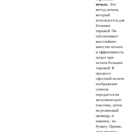
печать
: Это
метод печати,
который
используется для
больших
тиражей. Он
обеспечивает
высочайшее
качество печати
и эффективность
затрат при
печати больших
тиражей. В
процессе
офсетной печати
изображение
сначала
передается на
металлическую
пластину, затем
на резиновый
цилиндр, и
наконец - на
бумагу. Однако,
этот процесс