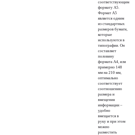
соответствующим
формату A5.
Формат A5
является одним
из стандартных
размеров бумаги,
которые
используются в
типографии. Он
составляет
половину
формата A4, или
примерно 148
мм на 210 мм,
оптимально
соответствует
соотношению
размера и
вмещения
информации –
удобно
вмещается в
руку и при этом
можно
разместить