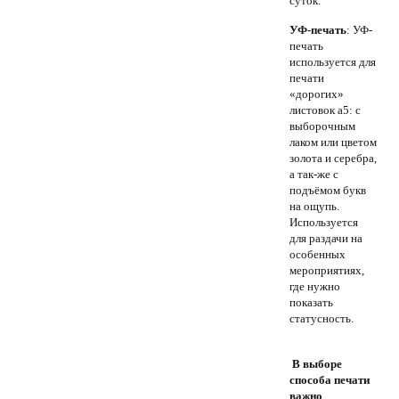
суток.
УФ-печать
: УФ-
печать
используется для
печати
«дорогих»
листовок а5: с
выборочным
лаком или цветом
золота и серебра,
а так-же с
подъёмом букв
на ощупь.
Используется
для раздачи на
особенных
мероприятиях,
где нужно
показать
статусность.
В выборе
способа печати
важно