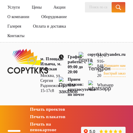
Услуги
Цены
Акции
О компании
Оборудование
Галерея
Оплата и доставка
Контакты
copytkks@yandex.ru
+7-
График
м. Площадь
916-
работы: с
Ильича, м.
Напишите нам
848-
09:00 до
Римская
34-
20:00
Быстрый заказ
Москва, ул.
20
Прием
Сергия
заказов:
Whatsapp
Радонежского,
круглосуточно
15-17с8
по почте
Печать проектов
Печать плакатов
Печать на
пенокартоне