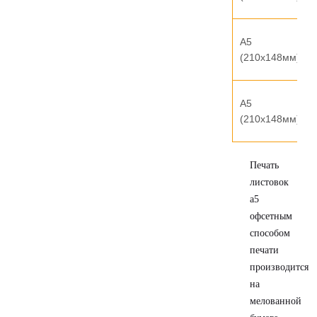
А5
(210х148мм)
А5
(210х148мм)
Печать
листовок
а5
офсетным
способом
печати
производится
на
мелованной