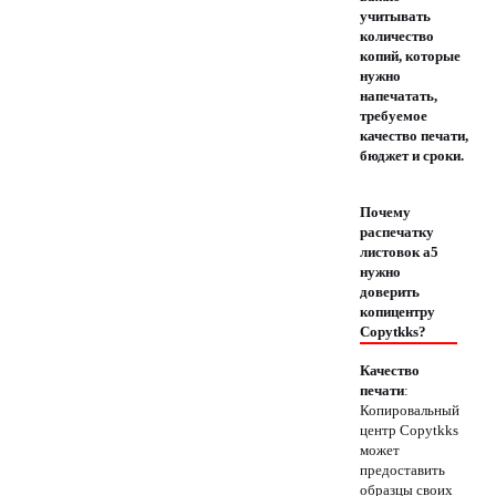
учитывать
количество
копий, которые
нужно
напечатать,
требуемое
качество печати,
бюджет и сроки.
Почему
распечатку
листовок а5
нужно
доверить
копицентру
Copytkks?
Качество
печати
:
Копировальный
центр Copytkks
может
предоставить
образцы своих