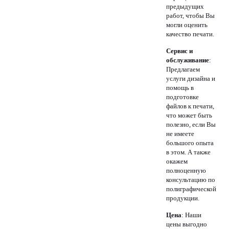
предыдущих
работ, чтобы Вы
могли оценить
качество печати.
Сервис и
обслуживание
:
Предлагаем
услуги дизайна и
помощь в
подготовке
файлов к печати,
что может быть
полезно, если Вы
не имеете
большого опыта
в этом. А также
окажем
полноценную
консультацию по
полиграфической
продукции.
Цена
: Наши
цены выгодно