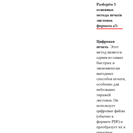
Разберём 3
основных
метода печати
листовок
формата а5:
Цифровая
печать
: Этот
метод является
одним из самых
быстрых и
экономически
выгодных
способов печати,
особенно для
небольших
тиражей
листовок. Он
использует
цифровые файлы
(обычно в
формате PDF) и
преобразует их в
печатные