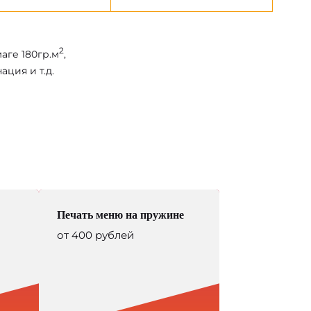
2
маге 180гр.м
,
ция и т.д.
Печать меню на пружине
от 400 рублей