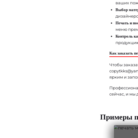
ваших пож
Выбор матер
дизайнерс
Печать и по
меню прем
Контроль ка
продукцию
Как заказать п
Чтобы заказат
copytkks@yan
ярким и зап
Профессионал
сейчас, и мы
Примеры пе