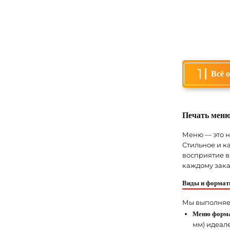
1
Всё 
Печать меню
Меню — это н
Стильное и к
восприятие в
каждому зака
Виды и формат
Мы выполняем
Меню форма
мм) идеал