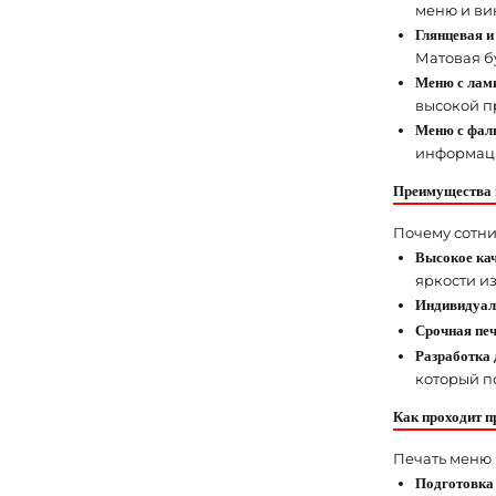
меню и ви
Глянцевая и
Матовая б
Меню с лам
высокой п
Меню с фаль
информаци
Преимущества 
Почему сотни
Высокое кач
яркости и
Индивидуал
Срочная печ
Разработка 
который п
Как проходит п
Печать меню 
Подготовка