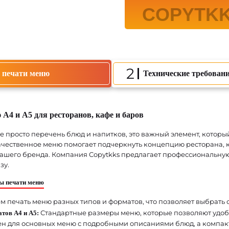
2
о печати меню
Технические требован
 А4 и А5 для ресторанов, кафе и баров
е просто перечень блюд и напитков, это важный элемент, которы
ачественное меню помогает подчеркнуть концепцию ресторана, к
ашего бренда. Компания Copytkks предлагает профессиональную
зу.
ы печати меню
 печать меню разных типов и форматов, что позволяет выбрать
Стандартные размеры меню, которые позволяют удобн
тов A4 и A5:
ен для основных меню с подробными описаниями блюд, а компактн