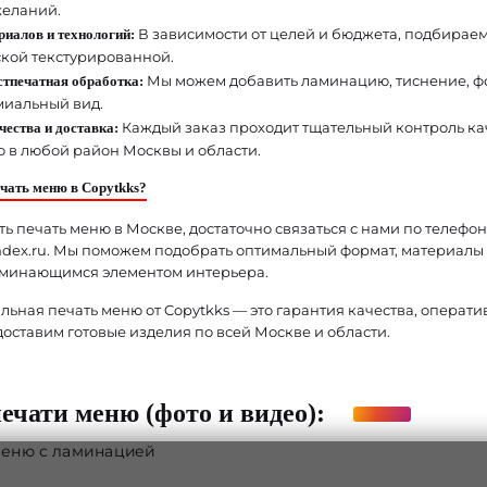
еланий.
В зависимости от целей и бюджета, подбирае
иалов и технологий:
кой текстурированной.
Мы можем добавить ламинацию, тиснение, фо
стпечатная обработка:
иальный вид.
Каждый заказ проходит тщательный контроль кач
чества и доставка:
 в любой район Москвы и области.
ечать меню в Copytkks?
ь печать меню в Москве, достаточно связаться с нами по телефону
dex.ru. Мы поможем подобрать оптимальный формат, материалы 
оминающимся элементом интерьера.
ьная печать меню от Copytkks — это гарантия качества, операти
 доставим готовые изделия по всей Москве и области.
чати меню (фото и видео):