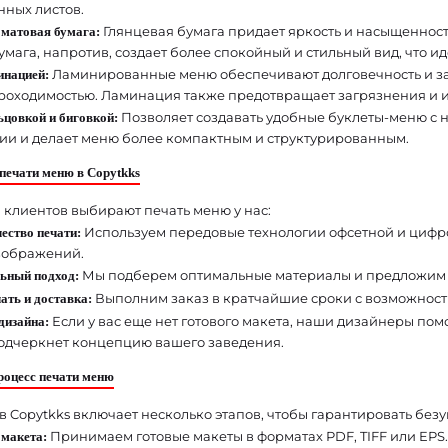
нных листов.
Глянцевая бумага придает яркость и насыщенност
 матовая бумага:
умага, напротив, создает более спокойный и стильный вид, что и
Ламинированные меню обеспечивают долговечность и защ
инацией:
роходимостью. Ламинация также предотвращает загрязнения и и
Позволяет создавать удобные буклеты-меню с 
цовкой и биговкой:
и и делает меню более компактным и структурированным.
печати меню в Copytkks
 клиентов выбирают печать меню у нас:
Используем передовые технологии офсетной и цифров
ество печати:
зображений.
Мы подберем оптимальные материалы и предложим 
ьный подход:
Выполним заказ в кратчайшие сроки с возможность
ать и доставка:
Если у вас еще нет готового макета, наши дизайнеры пом
дизайна:
одчеркнет концепцию вашего заведения.
роцесс печати меню
в Copytkks включает несколько этапов, чтобы гарантировать безу
Принимаем готовые макеты в форматах PDF, TIFF или EPS. 
 макета: