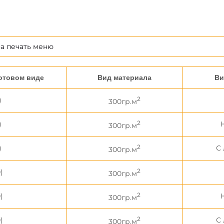
а печать меню
отовом виде
Вид материала
Ви
2
)
300гр.м
2
)
300гр.м
2
)
С
300гр.м
2
)
300гр.м
2
)
300гр.м
2
)
С
300гр.м