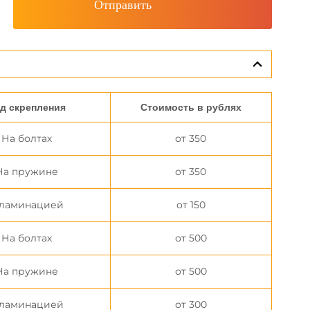
Отправить
д скрепления
Стоимость в рублях
На болтах
от 350
На пружине
от 350
 ламинацией
от 150
На болтах
от 500
На пружине
от 500
 ламинацией
от 300