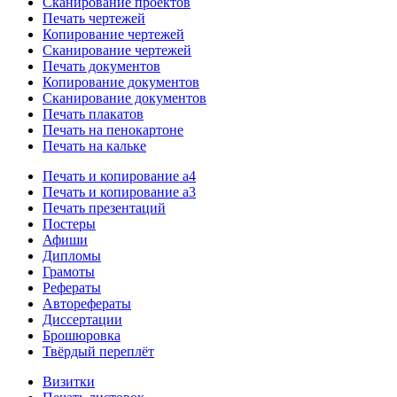
Сканирование проектов
Печать чертежей
Копирование чертежей
Сканирование чертежей
Печать документов
Копирование документов
Сканирование документов
Печать плакатов
Печать на пенокартоне
Печать на кальке
Печать и копирование а4
Печать и копирование а3
Печать презентаций
Постеры
Афиши
Дипломы
Грамоты
Рефераты
Авторефераты
Диссертации
Брошюровка
Твёрдый переплёт
Визитки