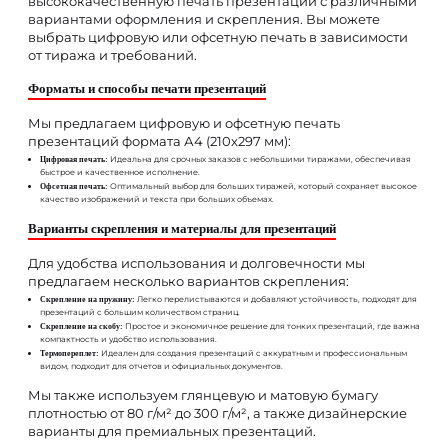
высококачественную печать презентаций с различными
вариантами оформления и скрепления. Вы можете
выбрать цифровую или офсетную печать в зависимости
от тиража и требований.
Форматы и способы печати презентаций
Мы предлагаем цифровую и офсетную печать
презентаций формата А4 (210x297 мм):
Идеальна для срочных заказов с небольшими тиражами, обеспечивая
Цифровая печать:
быстрое и качественное исполнение.
Оптимальный выбор для больших тиражей, который сохраняет высокое
Офсетная печать:
качество изображений и текста при больших объемах.
Варианты скрепления и материалы для презентаций
Для удобства использования и долговечности мы
предлагаем несколько вариантов скрепления:
Легко перелистываются и добавляют устойчивость, подходят для
Скрепление на пружину:
презентаций с большим количеством страниц.
Простое и экономичное решение для тонких презентаций, где важна
Скрепление на скобу:
компактность и удобство использования.
Идеален для создания презентаций с аккуратным и профессиональным
Термопереплет:
видом, подходит для отчетов и официальных документов.
Мы также используем глянцевую и матовую бумагу
плотностью от 80 г/м² до 300 г/м², а также дизайнерские
варианты для премиальных презентаций.