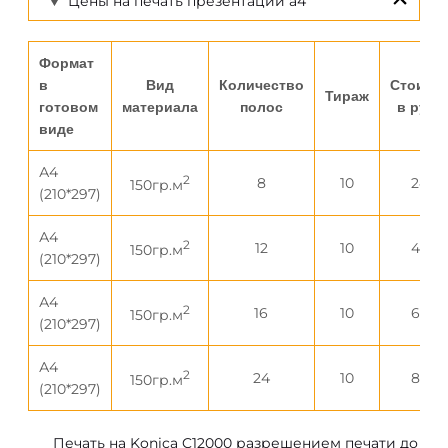
Цены на печать презентации а4
Формат
в
Вид
Количество
Стоимо
Тираж
готовом
материала
полос
в рубл
виде
А4
2
8
10
2400
150гр.м
(210*297)
А4
2
12
10
4400
150гр.м
(210*297)
А4
2
16
10
6400
150гр.м
(210*297)
А4
2
24
10
8400
150гр.м
(210*297)
Печать на Konica C12000 разрешением печати до