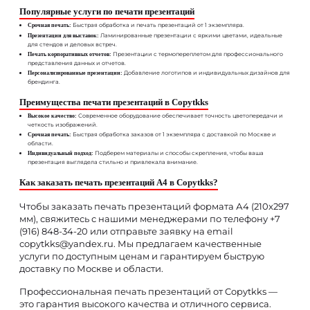
Популярные услуги по печати презентаций
Быстрая обработка и печать презентаций от 1 экземпляра.
Срочная печать:
Ламинированные презентации с яркими цветами, идеальные
Презентации для выставок:
для стендов и деловых встреч.
Презентации с термопереплетом для профессионального
Печать корпоративных отчетов:
представления данных и отчетов.
Добавление логотипов и индивидуальных дизайнов для
Персонализированные презентации:
брендинга.
Преимущества печати презентаций в Copytkks
Современное оборудование обеспечивает точность цветопередачи и
Высокое качество:
четкость изображений.
Быстрая обработка заказов от 1 экземпляра с доставкой по Москве и
Срочная печать:
области.
Подберем материалы и способы скрепления, чтобы ваша
Индивидуальный подход:
презентация выглядела стильно и привлекала внимание.
Как заказать печать презентаций А4 в Copytkks?
Чтобы заказать печать презентаций формата А4 (210x297
мм), свяжитесь с нашими менеджерами по телефону +7
(916) 848-34-20 или отправьте заявку на email
copytkks@yandex.ru. Мы предлагаем качественные
услуги по доступным ценам и гарантируем быструю
доставку по Москве и области.
Профессиональная печать презентаций от Copytkks —
это гарантия высокого качества и отличного сервиса.