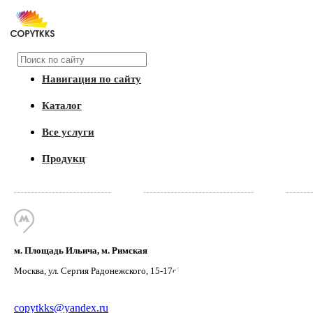
Whatsapp
+7-916-848-34-20
Навигация по сайту
Главная
Каталог
Переплёт кбс
Все услуги
Переплёт кбс в Москве
Продукция
Оглавление: Переплёт кбс
Цены
Быстрый заказ переплёта кбс
Все о переплёте кбс
Примеры переплёта кбс
Отзывы о переплёта кбс
м. Площадь Ильича, м. Римская
Похожие услуги
Москва, ул. Сергия Радонежского, 15-17с8
Быстрый заказ переплёта кбс
copytkks@yandex.ru