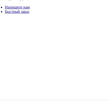
Имя
Напишите нам
Быстрый заказ
Почта
Отправить
Цены переплёта КБС
Формат
Количество листов
Стоимость
А4
100
От 250 руб
А5
100
от 200 руб.
А4
200
350 руб.
А5
200
от 30 руб.