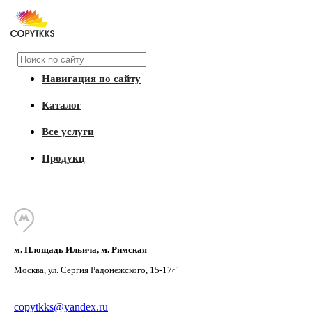
Whatsapp
+7-916-848-34-20
Навигация по сайту
Главная
Каталог
Твердый переплет а4
Все услуги
Твердый переплет А4 в Москве
Продукция
Оглавление: твердый переплет а4
Цены
Быстрый заказ
Все о твердом переплете а4
Примеры твердого переплета а4
Отзывы о твердом переплете а4
м. Площадь Ильича, м. Римская
Похожие услуги
Москва, ул. Сергия Радонежского, 15-17с8
Быстрый заказ твердого переплета а4
copytkks@yandex.ru