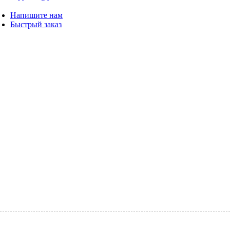
Имя
Напишите нам
Быстрый заказ
Почта
Отправить
Цены на твердый переплет А4
Формат
Количество страниц
Стоимость
А4
150
1200
а4
150
900
А4
200
1500
а4
200
1200