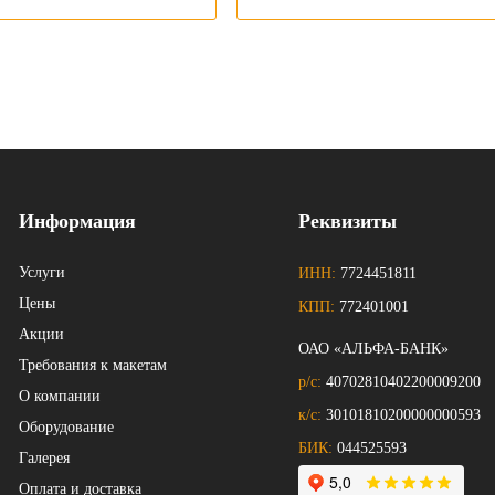
Информация
Реквизиты
Услуги
ИНН:
7724451811
Цены
КПП:
772401001
Акции
ОАО «АЛЬФА-БАНК»
Требования к макетам
р/с:
40702810402200009200
О компании
к/с:
30101810200000000593
Оборудование
БИК:
044525593
Галерея
Оплата и доставка