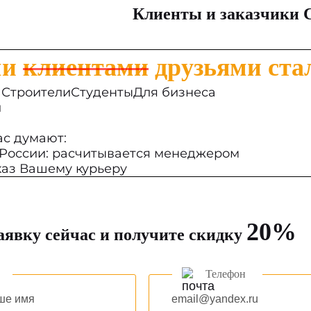
Клиенты и заказчики
ми
клиентами
друзьями ста
Строители
Студенты
Для бизнеса
и
нас думают:
 России: расчитывается менеджером
аз Вашему курьеру
20%
аявку сейчас и получите скидку
Телефон